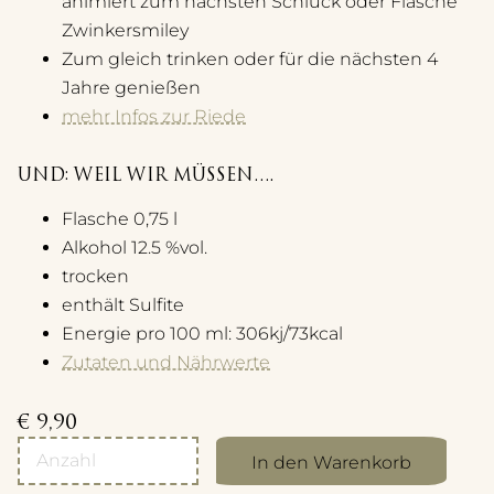
animiert zum nächsten Schluck oder Flasche
Zwinkersmiley
Zum gleich trinken oder für die nächsten 4
Jahre genießen
mehr Infos zur Riede
UND: WEIL WIR MÜSSEN….
Flasche 0,75 l
Alkohol 12.5 %vol.
trocken
enthält Sulfite
Energie pro 100 ml: 306kj/73kcal
Zutaten und Nährwerte
€
9,90